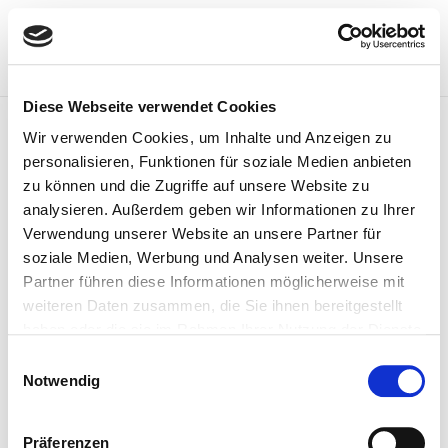
Diese Webseite verwendet Cookies
Wir verwenden Cookies, um Inhalte und Anzeigen zu
personalisieren, Funktionen für soziale Medien anbieten
zu können und die Zugriffe auf unsere Website zu
analysieren. Außerdem geben wir Informationen zu Ihrer
Verwendung unserer Website an unsere Partner für
soziale Medien, Werbung und Analysen weiter. Unsere
Partner führen diese Informationen möglicherweise mit
Am Tierpark 51, Berlin
weiteren Daten zusammen, die Sie ihnen bereitgestellt
haben oder die sie im Rahmen Ihrer Nutzung der Dienste
gesammelt haben.
Einwilligungsauswahl
Notwendig
1
…
8
9
10
HOME
Präferenzen